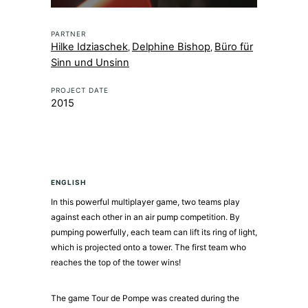
PARTNER
Hilke Idziaschek
Delphine Bishop
Büro für
,
,
Sinn und Unsinn
PROJECT DATE
2015
ENGLISH
In this powerful multiplayer game, two teams play
against each other in an air pump competition. By
pumping powerfully, each team can lift its ring of light,
which is projected onto a tower. The first team who
reaches the top of the tower wins!
The game Tour de Pompe was created during the